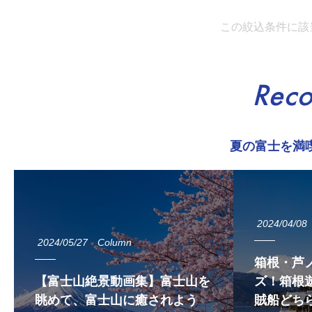
この絞込条件に該
Rec
夏の富士を満
2024/04/08
2024/05/27
Column
箱根・芦
【富士山絶景動画集】富士山を
ズ！箱根遊
眺めて、富士山に癒されよう
賊船どち