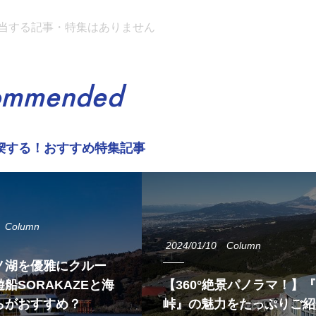
当する記事・特集はありません
ommended
喫する！おすすめ特集記事
Column
2024/01/10
Column
ノ湖を優雅にクルー
船SORAKAZEと海
【360°絶景パノラマ！】
らがおすすめ？
峠』の魅力をたっぷりご紹