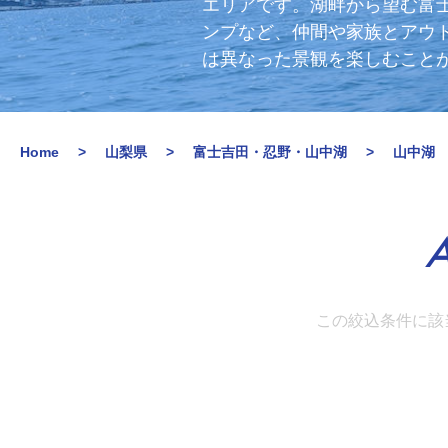
エリアです。湖畔から望む富
ンプなど、仲間や家族とアウ
は異なった景観を楽しむこと
Home
山梨県
富士吉田・忍野・山中湖
山中湖
A
この絞込条件に該