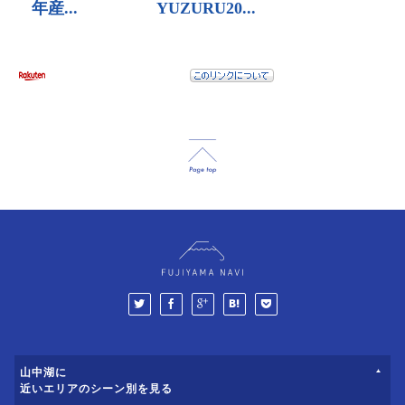
山中湖に
近いエリアのシーン別を見る