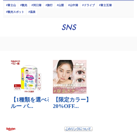
富士山
観光
河口湖
旅行
山梨
山中湖
ドライブ
富士五湖
観光スポット
温泉
SNS