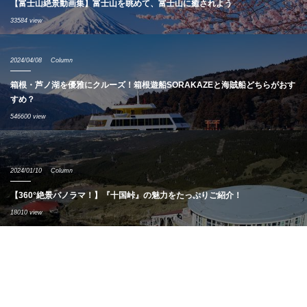
【富士山絶景動画集】富士山を眺めて、富士山に癒されよう
33584 view
2024/04/08
Column
箱根・芦ノ湖を優雅にクルーズ！箱根遊船SORAKAZEと海賊船どちらがおす
すめ？
546600 view
2024/01/10
Column
【360°絶景パノラマ！】『十国峠』の魅力をたっぷりご紹介！
18010 view