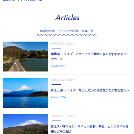
Articles
山梨県の車・ドライブの記事・特集一覧
2020/08/31
Column
相模湖 ドライブ | アクティブに満喫できるおすすめドライ
ブコース
41336 view
2020/04/13
Column
富士五湖 ドライブ | 富士山周辺の自然豊かな土地を巡ろう
118121 view
2020/08/31
Column
富士スバルライン | マイカー規制、料金、ヒルクライム情
報などをご紹介