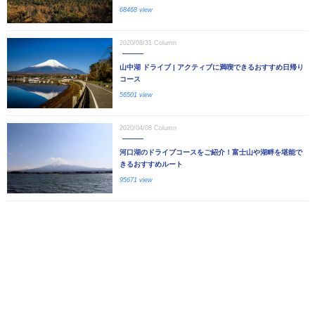
68468 view
2020/08/31
Column
山中湖 ドライブ | アクティブに満喫できるおすすめ日帰り
コース
56501 view
2020/04/08
Column
河口湖のドライブコースをご紹介！富士山や湖畔を堪能で
きるおすすめルート
95671 view