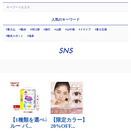
人気のキーワード
富士山
観光
河口湖
旅行
山梨
山中湖
ドライブ
富士五湖
観光スポット
温泉
SNS