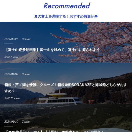
Recommended
夏の富士を満喫する！おすすめ特集記事
2024/05/27
Column
【富士山絶景動画集】富士山を眺めて、富士山に癒されよう
33567 view
2024/04/08
Column
箱根・芦ノ湖を優雅にクルーズ！箱根遊船SORAKAZEと海賊船どちらがおす
すめ？
546575 view
2024/01/10
Column