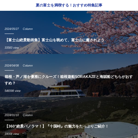
夏の富士を満喫する！おすすめ特集記事
2024/05/27
Column
【富士山絶景動画集】富士山を眺めて、富士山に癒されよう
33583 view
2024/04/08
Column
箱根・芦ノ湖を優雅にクルーズ！箱根遊船SORAKAZEと海賊船どちらがおす
すめ？
546598 view
2024/01/10
Column
【360°絶景パノラマ！】『十国峠』の魅力をたっぷりご紹介！
18008 view