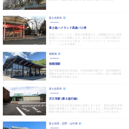
富士吉田市
駅
富士急ハイランド高速バス停
高速バスターミナル。新宿や秋葉原など、首都圏を中心に全国
各地からバスが発着します。富士急ハイランドの第1入園口や、
オフィシャルホテルである「ハイランドリゾート ホテル＆ス
パ」、「ふじやま温泉」、...
相模湖
駅
相模湖駅
東日本旅客鉄道中央本線、中央快速線の駅です。毎年相模湖で
開催される花火大会やイルミネーションの時は、多くの観光客
が相模湖駅を利用します。
富士吉田市
駅
月江寺駅 (富士急行線)
駅名は月江寺のお寺の名前に由来しています。 朝夕は富士学苑
高校の最寄駅として賑わっております。また、周辺の商店街は
昭和の町を思わせるレトロな町並みを楽しむことができます。
富士吉田・忍野・山中湖
駅