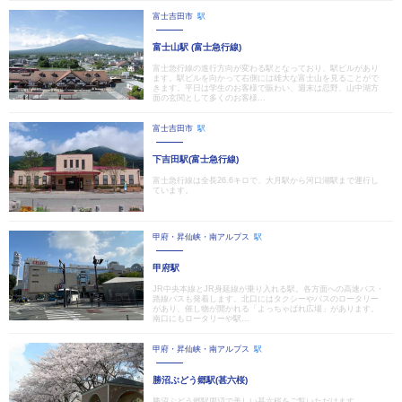
富士吉田市
駅
富士山駅 (富士急行線)
富士急行線の進行方向が変わる駅となっており、駅ビルがあり
ます。駅ビルを向かって右側には雄大な富士山を見ることがで
きます。平日は学生のお客様で賑わい、週末は忍野、山中湖方
面の玄関として多くのお客様...
富士吉田市
駅
下吉田駅(富士急行線)
富士急行線は全長26.6キロで、大月駅から河口湖駅まで運行し
ています。
甲府・昇仙峡・南アルプス
駅
甲府駅
JR中央本線とJR身延線が乗り入れる駅。各方面への高速バス・
路線バスも発着します。北口にはタクシーやバスのロータリー
があり、催し物が開かれる「よっちゃばれ広場」があります。
南口にもロータリーや駅...
甲府・昇仙峡・南アルプス
駅
勝沼ぶどう郷駅(甚六桜)
勝沼ぶどう郷駅周辺で美しい甚六桜をご覧いただけます