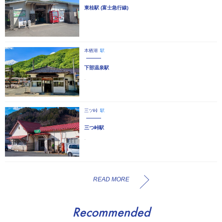
東桂駅 (富士急行線)
本栖湖
駅
下部温泉駅
‐
三ツ峠
駅
三つ峠駅
-
READ MORE
Recommended