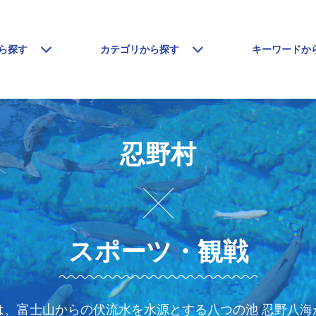
ら探す
カテゴリから探す
キーワードか
忍野村
スポーツ・観戦
、富士山からの伏流水を水源とする八つの池 忍野八海が