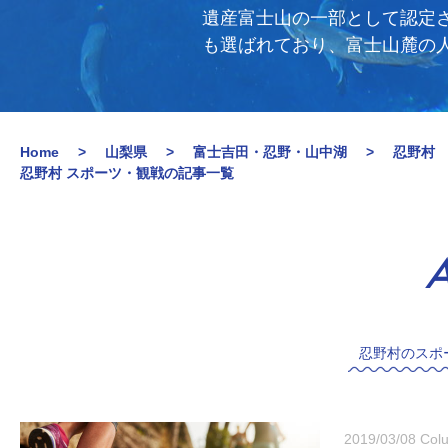
遺産富士山の一部として認定
も選ばれており、富士山麓の
Home
山梨県
富士吉田・忍野・山中湖
忍野村
忍野村 スポーツ・観戦の記事一覧
A
忍野村のスポ
2019/03/08
Col