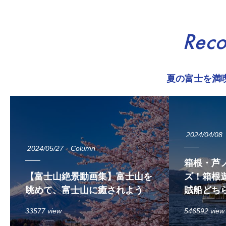
Rec
夏の富士を満
2024/04/08
2024/05/27
Column
箱根・芦
【富士山絶景動画集】富士山を
ズ！箱根遊
眺めて、富士山に癒されよう
賊船どち
33577 view
546592 view