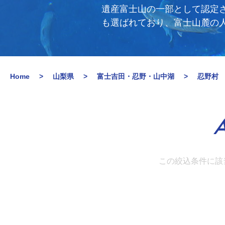
遺産富士山の一部として認定
も選ばれており、富士山麓の
Home
山梨県
富士吉田・忍野・山中湖
忍野村
A
この絞込条件に該