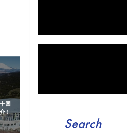
『十国
介！
Search