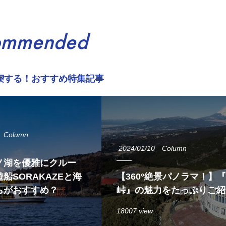
ommended
喫する！おすすめ特集記事
Column
2024/01/10
Column
ノ湖を優雅にクルー
船SORAKAZEと海
【360°絶景パノラマ！】
らがおすすめ？
峠』の魅力をたっぷりご紹
18007 view