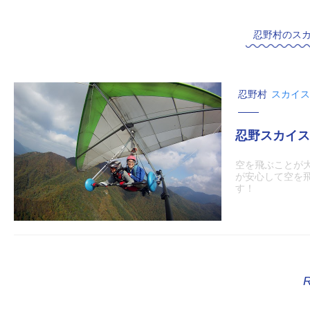
忍野村のス
忍野村
スカイス
忍野スカイス
空を飛ぶことが
が安心して空を
す！