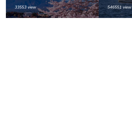
33553 view
546551 view