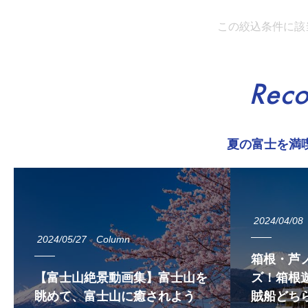
この絞込条件に該
Rec
夏の富士を満
2024/04/08
2024/05/27
Column
箱根・芦
【富士山絶景動画集】富士山を
ズ！箱根遊
眺めて、富士山に癒されよう
賊船どち