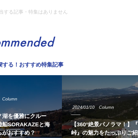
当する記事・特集はありません
ommended
喫する！おすすめ特集記事
Column
2024/01/10
Column
ノ湖を優雅にクルー
船SORAKAZEと海
【360°絶景パノラマ！】
らがおすすめ？
峠』の魅力をたっぷりご紹