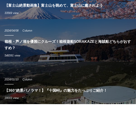
【富士山絶景動画集】富士山を眺めて、富士山に癒されよう
33569 view
2024/04/08
Column
箱根・芦ノ湖を優雅にクルーズ！箱根遊船SORAKAZEと海賊船どちらがおす
すめ？
546591 view
2024/01/10
Column
【360°絶景パノラマ！】『十国峠』の魅力をたっぷりご紹介！
18003 view