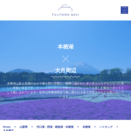
本栖湖
大月周辺
本栖湖は富士五湖のなかで最も西に位置し、紙幣に描かれた逆さ富士のモデルとなった美
しい景観が有名です。ウィンドサーフィンや釣りなどのレジャーを楽しむ観光スポットと
して親しまれています。近年は本栖湖周辺で春に開かれる富士芝桜まつりが人気となって
います。
Home
山梨県
河口湖・西湖・精進湖・本栖湖
本栖湖
ハイキング
大月周辺