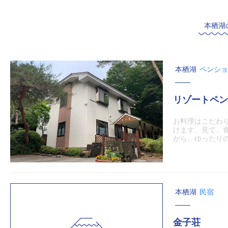
本栖湖
本栖湖
ペンショ
リゾートペン
お料理はこだわ
けます。見て、
がら、ゆったりのん
本栖湖
民宿
金子荘