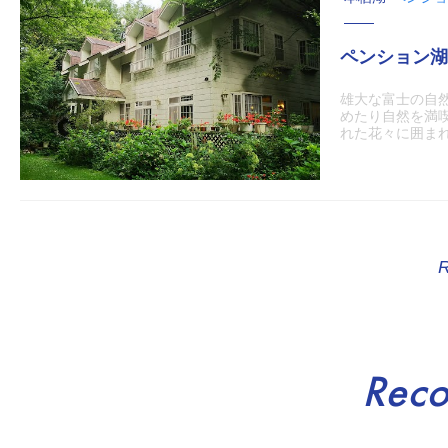
ペンション湖
雄大な富士の自
めたり自然を満
れた花々に囲まれて
Rec