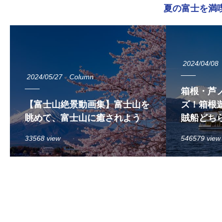
夏の富士を満
2024/04/08
2024/05/27
Column
箱根・芦
【富士山絶景動画集】富士山を
ズ！箱根遊
眺めて、富士山に癒されよう
賊船どち
33568 view
546579 view