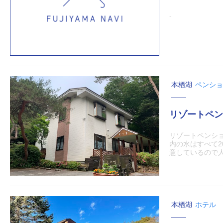
-
本栖湖
ペンショ
リゾートペン
リゾートペンシ
内の水はすべて
意しているので人.
本栖湖
ホテル