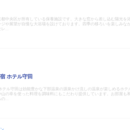
京都中央区が所有している保養施設です。大きな窓から差し込む陽光を
ンジや展望が自慢な大浴場を設けております。四季の移ろいを楽しみな
...
宿 ホテル守田
 ホテル守田は効能豊かな下部温泉の源泉かけ流しの温泉が楽しめるホテ
や山の幸を使った料理を調味料にもこだわり提供しています。お部屋も
...
ン