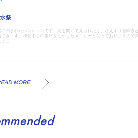
水祭
然に囲まれたぺンションです。鳥を間近で見られたり、さえずりを聞き
喫できます。和食中心の素材を活かしたメニューとなっておりますので
...
READ MORE
ommended