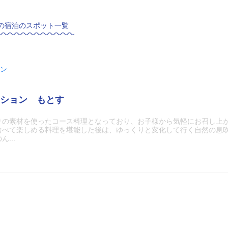
の宿泊のスポット一覧
ン
ション もとす
りの素材を使ったコース料理となっており、お子様から気軽にお召し上
食べて楽しめる料理を堪能した後は、ゆっくりと変化して行く自然の息
...