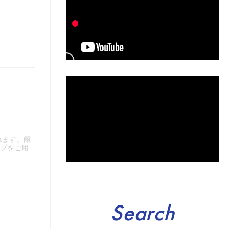
れます。館
イプをご用
Search