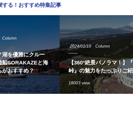
喫する！おすすめ特集記事
Column
2024/01/10
Column
ノ湖を優雅にクルー
船SORAKAZEと海
【360°絶景パノラマ！】
らがおすすめ？
峠』の魅力をたっぷりご紹
18003 view