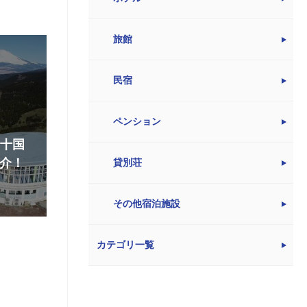
旅館
民宿
ペンション
『十国
介！
貸別荘
その他宿泊施設
カテゴリ一覧