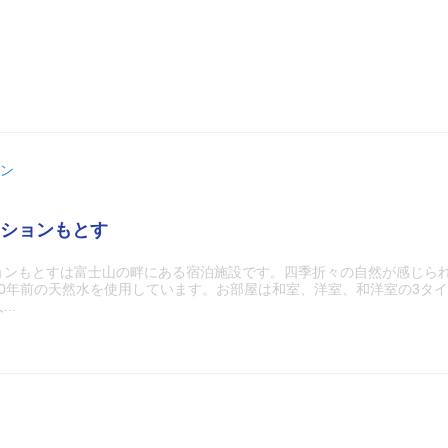
ン
ションもとす
ョンもとすは富士山の畔にある宿泊施設です。四季折々の自然が感じら
20年前の天然水を使用しています。お部屋は和室、洋室、和洋室の3タ
..