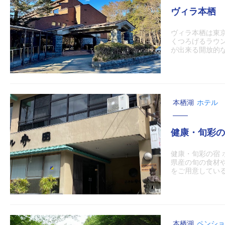
ヴィラ本栖
ヴィラ本栖は東
くつろげるラウ
が出来る開放的なレ
本栖湖
ホテル
健康・旬彩の
健康・旬彩の宿
県産の旬の食材
をご用意しているの
本栖湖
ペンショ