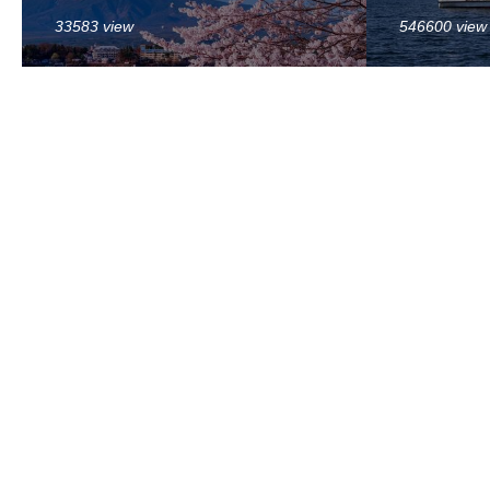
33583 view
546600 view