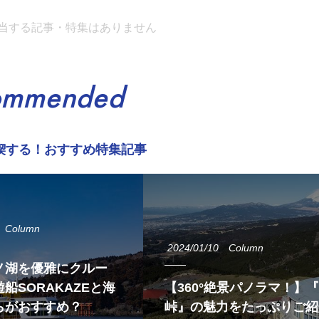
当する記事・特集はありません
ommended
喫する！おすすめ特集記事
Column
2024/01/10
Column
ノ湖を優雅にクルー
船SORAKAZEと海
【360°絶景パノラマ！】
らがおすすめ？
峠』の魅力をたっぷりご紹