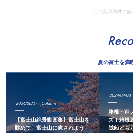
この絞込条件に該
Rec
夏の富士を満
2024/04/08
2024/05/27
Column
箱根・芦
【富士山絶景動画集】富士山を
ズ！箱根遊
眺めて、富士山に癒されよう
賊船どち