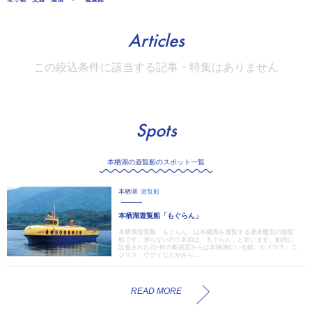
Articles
この絞込条件に該当する記事・特集はありません
Spots
本栖湖の遊覧船のスポット一覧
本栖湖
遊覧船
本栖湖遊覧船「もぐらん」
本栖湖遊覧船「もぐらん」は本栖湖を遊覧する潜水艦型の遊覧
船です。潜らないので名前は「もぐらん」と言います。船内に
設置された2か所の船底窓からは本栖湖にいる鯉、ヒメマス、ニ
ジマス、ウグイなどがみら...
READ MORE