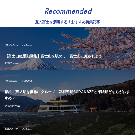
Recommended
夏の富士を満喫する！おすすめ特集記事
2024/05/27
Column
【富士山絶景動画集】富士山を眺めて、富士山に癒されよう
33580 view
2024/04/08
Column
箱根・芦ノ湖を優雅にクルーズ！箱根遊船SORAKAZEと海賊船どちらがおす
すめ？
546596 view
2024/01/10
Column