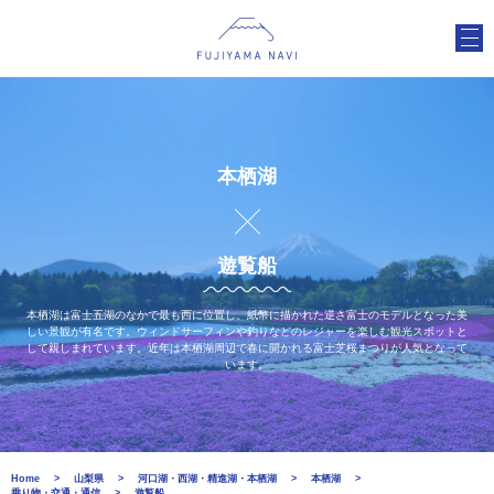
本栖湖
遊覧船
本栖湖は富士五湖のなかで最も西に位置し、紙幣に描かれた逆さ富士のモデルとなった美
しい景観が有名です。ウィンドサーフィンや釣りなどのレジャーを楽しむ観光スポットと
して親しまれています。近年は本栖湖周辺で春に開かれる富士芝桜まつりが人気となって
います。
Home
山梨県
河口湖・西湖・精進湖・本栖湖
本栖湖
乗り物・交通・通信
遊覧船