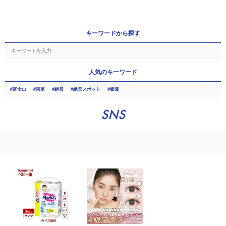
キーワードから探す
人気のキーワード
富士山
東京
絶景
絶景スポット
鑑賞
SNS