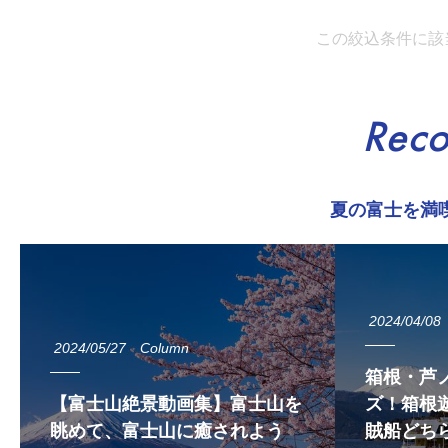
この絞込条件に該
Rec
夏の富士を満
2024/04/08
2024/05/27
Column
箱根・芦
【富士山絶景動画集】富士山を
ズ！箱根遊
眺めて、富士山に癒されよう
賊船どち