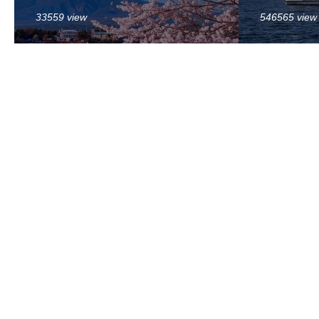
33559 view
546565 view