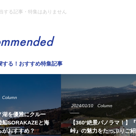
当する記事・特集はありません
ommended
喫する！おすすめ特集記事
Column
2024/01/10
Column
ノ湖を優雅にクルー
船SORAKAZEと海
【360°絶景パノラマ！】
らがおすすめ？
峠』の魅力をたっぷりご紹