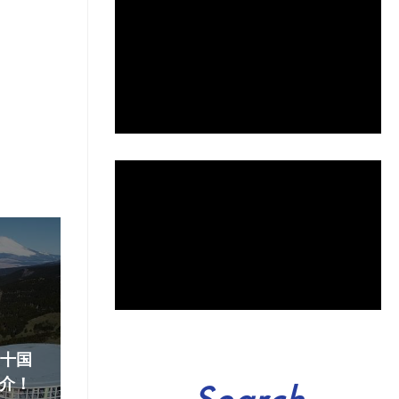
『十国
介！