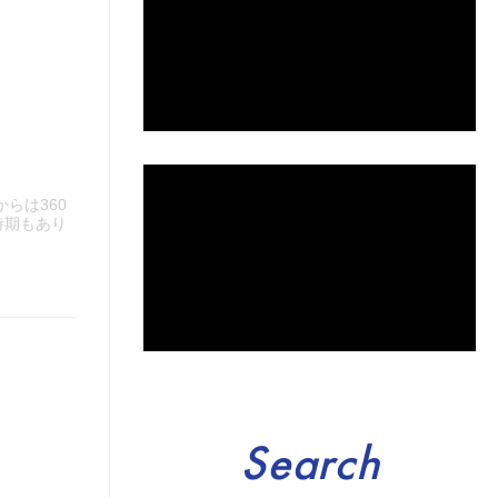
らは360
時期もあり
Search