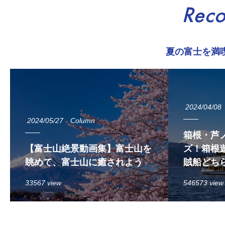
Rec
夏の富士を満
2024/04/08
2024/05/27
Column
箱根・芦
【富士山絶景動画集】富士山を
ズ！箱根遊
眺めて、富士山に癒されよう
賊船どち
33567 view
546573 view