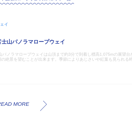
ェイ
富士山パノラマロープウェイ
山パノラマロープウェイは山頂まで約3分で到着し標高1,075mの展望台か
湖の絶景を望むことが出来ます。季節によりあじさいや紅葉も見られる
READ MORE