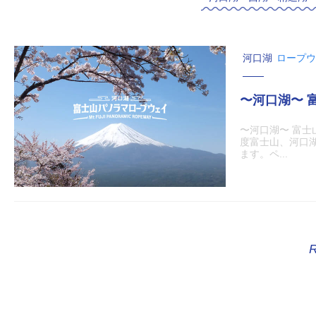
河口湖
ロープウ
〜河口湖〜 
〜河口湖〜 富士
度富士山、河口
ます。ペ...