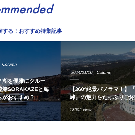
ommended
喫する！おすすめ特集記事
Column
2024/01/10
Column
ノ湖を優雅にクルー
船SORAKAZEと海
【360°絶景パノラマ！】
らがおすすめ？
峠』の魅力をたっぷりご紹
18002 view