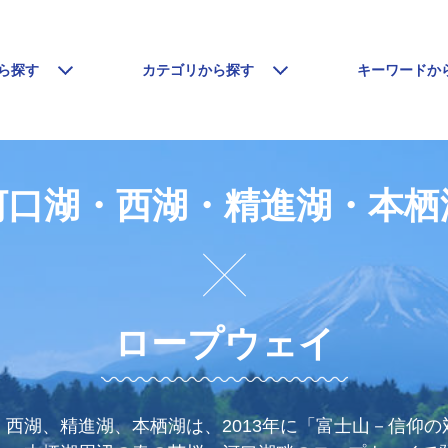
ら探す
カテゴリから探す
キーワードか
河口湖・西湖・精進湖・本栖
ロープウェイ
西湖、精進湖、本栖湖は、2013年に「富士山－信仰