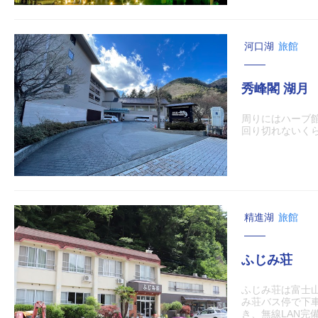
河口湖
旅館
秀峰閣 湖月
周りにはハーブ
回り切れないく
精進湖
旅館
ふじみ荘
ふじみ荘は富士
み荘バス停で下
き、無線LAN完備な