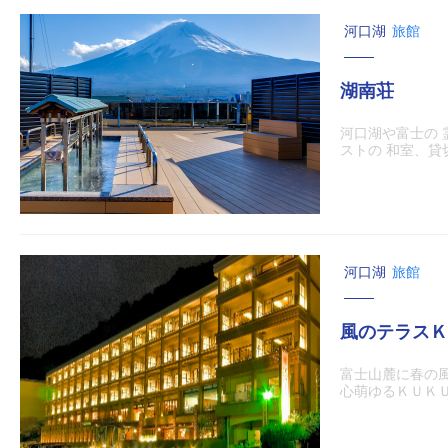
河口湖
旅館
湖南荘
河口湖や富士の
ストの 和室、
河口湖
旅館
風のテラスＫ
富士山麓に春の
心萌ゆるＫＵＫ