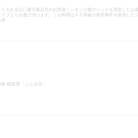
りと入れる広い露天風呂付のお部屋｜シモンズ製のベッドを用意したお
タイプよりお選び頂けます。｜お料理はＡ５等級の黒毛和牛を使用した
...
館 精進湖 「ふじみ荘」