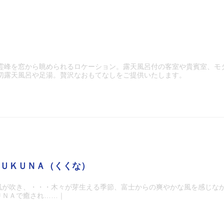
 霊峰を窓から眺められるロケーション。露天風呂付の客室や貴賓室、モ
貸切露天風呂や足湯。贅沢なおもてなしをご提供いたします。
ＵＫＵＮＡ（くくな）
風が吹き、・・・木々が芽生える季節、富士からの爽やかな風を感じな
ＵＮＡで癒され……｜