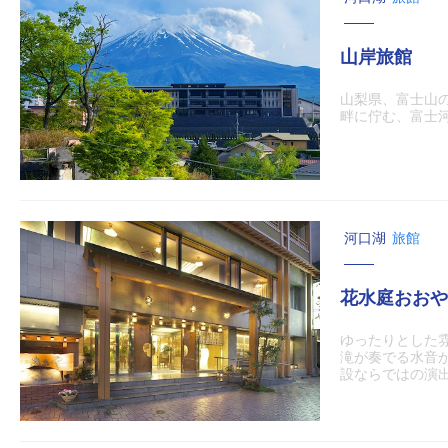
山岸旅館
山梨県、富士山
畔に佇む、富士
河口湖
旅館
花水庭おおや
ゆったりとした
滝が奏でる水音
設ならではの演出と