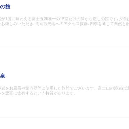
の館
が1度に味わえる富士五湖唯一の15室だけの静かな癒しの館です｡夕食
をお楽しみいただき､周辺観光地へのアクセス抜群｡四季を通じて自然と
泉
溶岩をお風呂や館内壁等に使用した旅館でございます。富士山の溶岩は
ルを豊富に含有するという特質があります。