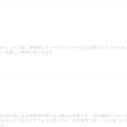
館やミューズ館、美術館にフィールドセンターなどの観光スポットがあり
らい充実した時間が過ごせます。
山が目の前にある精進湖の畔にある静かな旅館です。河口湖駅からのバ
車するとすぐなのでアクセスが良いです。全室和室でゆっくりと過ごす
...