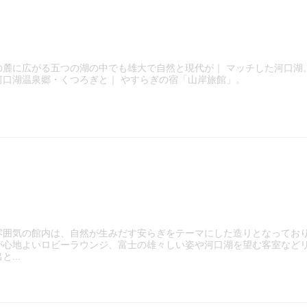
の麓に広がる五つの湖の中でも雄大で自然と現代が｜ マッチした河口湖
河口湖温泉郷・くつろぎと｜ やすらぎの宿「山岸旅館」。
雰囲気の館内は、自然が生みだす安らぎをテーマにした造りとなってお
が心地よいロビーラウンジ、富士の雄々しい姿や河口湖を望む客室など
...