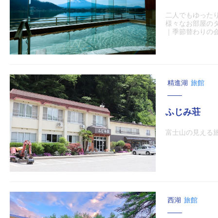
二人でもゆった
様々なお部屋の
｜季節替わりの会席
精進湖
旅館
ふじみ荘
富士山の見える旅
西湖
旅館