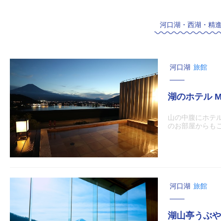
河口湖・西湖・精
河口湖
旅館
湖のホテル Miz
山の中腹にホテ
のお部屋からも
河口湖
旅館
湖山亭うぶや