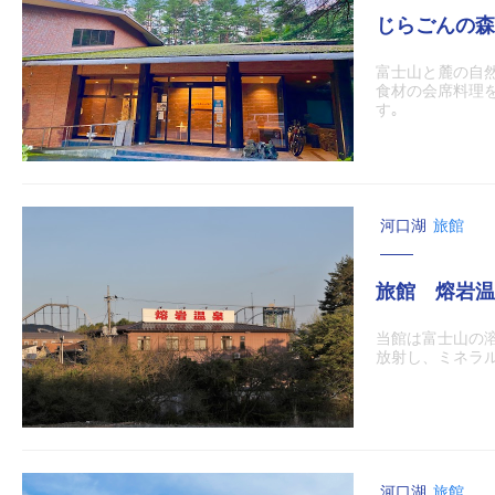
じらごんの森
富士山と麓の自然
食材の会席料理
す｡
河口湖
旅館
旅館 熔岩温
当館は富士山の
放射し、ミネラ
河口湖
旅館