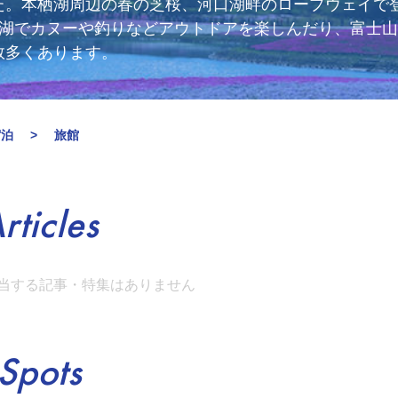
た。本栖湖周辺の春の芝桜、河口湖畔のロープウェイで
士西湖でカヌーや釣りなどアウトドアを楽しんだり、富士
数多くあります。
宿泊
旅館
rticles
当する記事・特集はありません
Spots