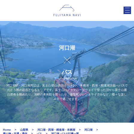
河口湖
バス
河口湖駅・河口湖周辺は、富士山登山(吉田ルート)や、本栖湖・西湖・精進湖方面へバスで
向かう際の起点となるエリアです。富士山パノラマロープウェイで登った頂から富士山麓
の景色を眺めたり、湖畔の美術館を巡ったり、遊覧船やレンタサイクルなど、様々な楽し
み方で過ごせます。
Home
山梨県
河口湖・西湖・精進湖・本栖湖
河口湖
乗り物・交通・通信
バス
河口湖 バスの記事一覧