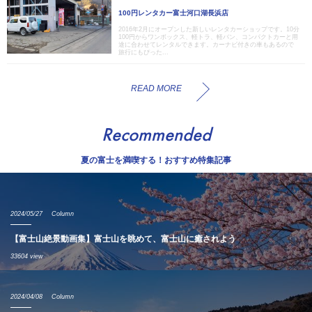
100円レンタカー富士河口湖長浜店
2016年2月にオープンした新しいレンタカーショップです。10分
100円からワンボックス、軽トラ、軽バン、コンパクトカーと用
途に合わせてレンタルできます。カーナビ付きの車もあるので
旅行にもぴった...
READ MORE
Recommended
夏の富士を満喫する！おすすめ特集記事
2024/05/27
Column
【富士山絶景動画集】富士山を眺めて、富士山に癒されよう
33604 view
2024/04/08
Column