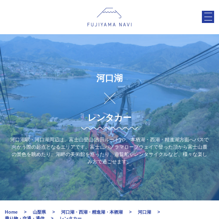
河口湖
レンタカー
河口湖駅・河口湖周辺は、富士山登山(吉田ルート)や、本栖湖・西湖・精進湖方面へバスで
向かう際の起点となるエリアです。富士山パノラマロープウェイで登った頂から富士山麓
の景色を眺めたり、湖畔の美術館を巡ったり、遊覧船やレンタサイクルなど、様々な楽し
み方で過ごせます。
Home
山梨県
河口湖・西湖・精進湖・本栖湖
河口湖
乗り物・交通・通信
レンタカー