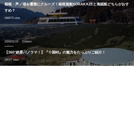
箱根・芦ノ湖を優雅にクルーズ！箱根遊船SORAKAZEと海賊船どちらがおす
すめ？
546673 view
2024/01/10
Column
【360°絶景パノラマ！】『十国峠』の魅力をたっぷりご紹介！
18037 view