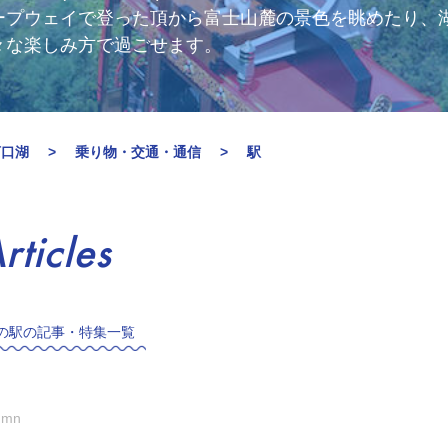
ープウェイで登った頂から富士山麓の景色を眺めたり、
々な楽しみ方で過ごせます。
河口湖
乗り物・交通・通信
駅
rticles
の駅の記事・特集一覧
umn