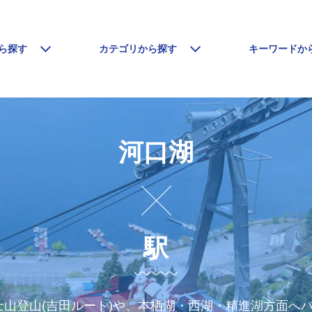
ら探す
カテゴリから探す
キーワードか
河口湖
駅
山登山(吉田ルート)や、本栖湖・西湖・精進湖方面へ