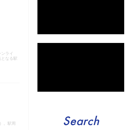
ーンライ
点となる駅
Search
）。駅周