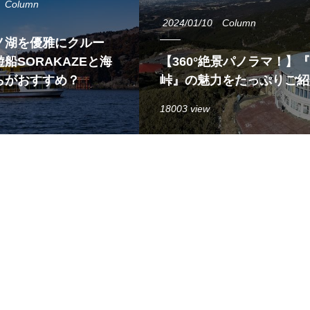
Column
2024/01/10
Column
ノ湖を優雅にクルー
船SORAKAZEと海
【360°絶景パノラマ！】
らがおすすめ？
峠』の魅力をたっぷりご紹
18003 view