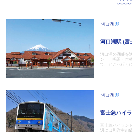
河口湖
駅
河口湖駅 (富
河口湖の湖畔を
ン」、鳴沢・本
で、どこへ行くにも
河口湖
駅
富士急ハイラ
富士急ハイラン
辺には和洋中の