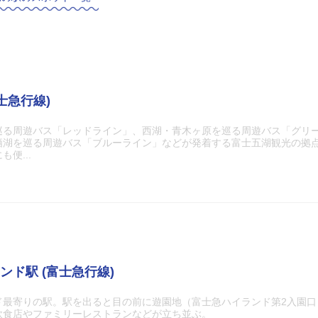
士急行線)
巡る周遊バス「レッドライン」、西湖・青木ヶ原を巡る周遊バス「グリ
栖湖を巡る周遊バス「ブルーライン」などが発着する富士五湖観光の拠
便...
ンド駅 (富士急行線)
ド最寄りの駅。駅を出ると目の前に遊園地（富士急ハイランド第2入園口
飲食店やファミリーレストランなどが立ち並ぶ。