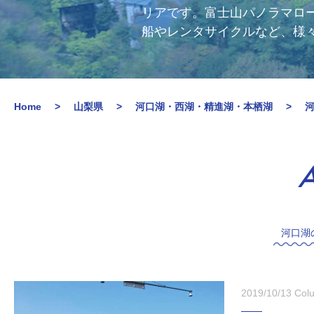
リアです。富士山パノラマロ
船やレンタサイクルなど、様
Home
山梨県
河口湖・西湖・精進湖・本栖湖
A
河口湖
2019/10/13
Col