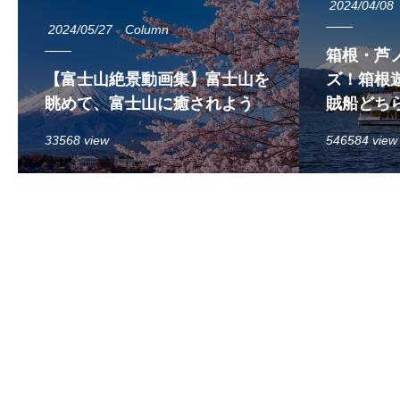
2024/04/08
2024/05/27
Column
箱根・芦
【富士山絶景動画集】富士山を
ズ！箱根遊
眺めて、富士山に癒されよう
賊船どち
33568 view
546584 view