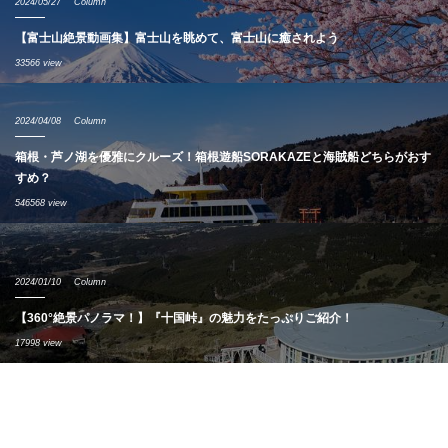
2024/05/27
Column
【富士山絶景動画集】富士山を眺めて、富士山に癒されよう
33566 view
2024/04/08
Column
箱根・芦ノ湖を優雅にクルーズ！箱根遊船SORAKAZEと海賊船どちらがおす
すめ？
546568 view
2024/01/10
Column
【360°絶景パノラマ！】『十国峠』の魅力をたっぷりご紹介！
17998 view