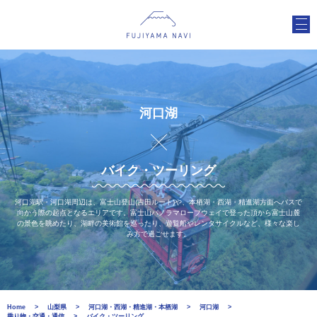
河口湖
バイク・ツーリング
河口湖駅・河口湖周辺は、富士山登山(吉田ルート)や、本栖湖・西湖・精進湖方面へバスで
向かう際の起点となるエリアです。富士山パノラマロープウェイで登った頂から富士山麓
の景色を眺めたり、湖畔の美術館を巡ったり、遊覧船やレンタサイクルなど、様々な楽し
み方で過ごせます。
Home
山梨県
河口湖・西湖・精進湖・本栖湖
河口湖
乗り物・交通・通信
バイク・ツーリング