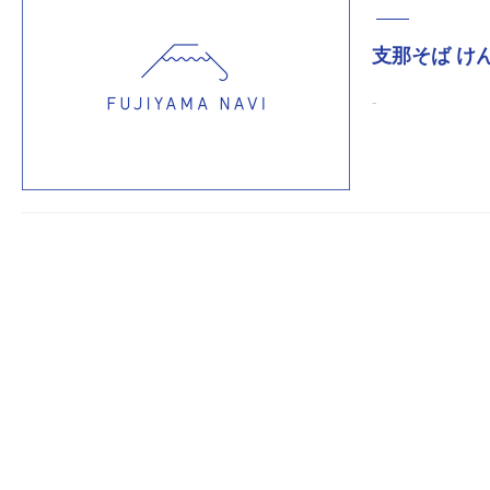
支那そば け
-