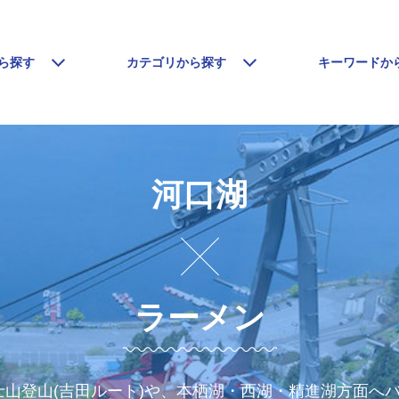
ら探す
カテゴリから探す
キーワードか
河口湖
ラーメン
山登山(吉田ルート)や、本栖湖・西湖・精進湖方面へ