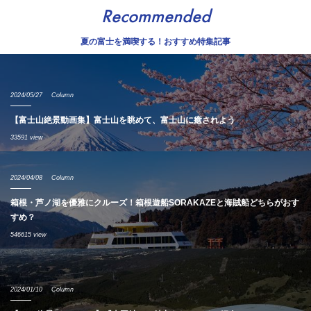
Recommended
夏の富士を満喫する！おすすめ特集記事
2024/05/27
Column
【富士山絶景動画集】富士山を眺めて、富士山に癒されよう
33591 view
2024/04/08
Column
箱根・芦ノ湖を優雅にクルーズ！箱根遊船SORAKAZEと海賊船どちらがおす
すめ？
546615 view
2024/01/10
Column