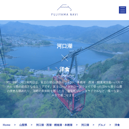
河口湖
洋食
河口湖駅・河口湖周辺は、富士山登山(吉田ルート)や、本栖湖・西湖・精進湖方面へバスで
向かう際の起点となるエリアです。富士山パノラマロープウェイで登った頂から富士山麓
の景色を眺めたり、湖畔の美術館を巡ったり、遊覧船やレンタサイクルなど、様々な楽し
み方で過ごせます。
Home
山梨県
河口湖・西湖・精進湖・本栖湖
河口湖
グルメ
洋食