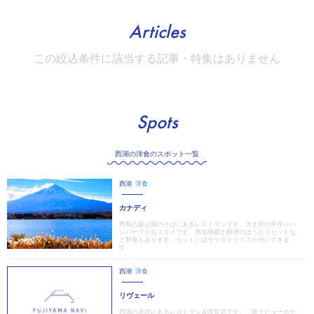
Articles
この絞込条件に該当する記事・特集はありません
Spots
西湖の洋食のスポット一覧
西湖
洋食
カナディ
野鳥の森公園のそばにあるレストランです。大き目の手作りハ
ンバーグがおススメです。県名物郷土料理のほうとうセットな
ど和食もあります。セットにはサラダとライスが付いてきま
す。
西湖
洋食
リヴェール
西湖の北岸にあるレストラン＆喫茶店です。「富士ビューホテ