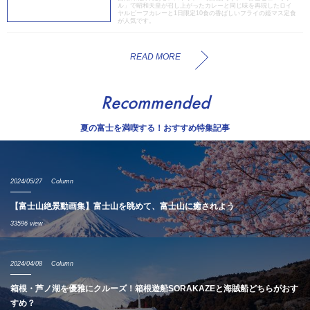
ル」で昭和天皇が召し上がったカレーと同じ味を再現したロイ
ヤルビーフカレーと1日限定10食の香ばしいフライの姫マス定食
が人気です。
READ MORE
Recommended
夏の富士を満喫する！おすすめ特集記事
2024/05/27
Column
【富士山絶景動画集】富士山を眺めて、富士山に癒されよう
33596 view
2024/04/08
Column
箱根・芦ノ湖を優雅にクルーズ！箱根遊船SORAKAZEと海賊船どちらがおす
すめ？