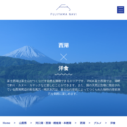
西湖
洋食
富士西湖は富士山がつくりだす自然を満喫できるエリアです。 PICA 富士西湖では、湖畔
で釣り・カヌー・カヤックなど楽しむことができます。また、国の天然記念物に指定され
ている西湖周辺の富岳風穴・鳴沢氷穴は、富士山の溶岩によってつくられた独特の溶岩洞
穴を気軽に楽しめます。
Home
山梨県
河口湖・西湖・精進湖・本栖湖
西湖
グルメ
洋食