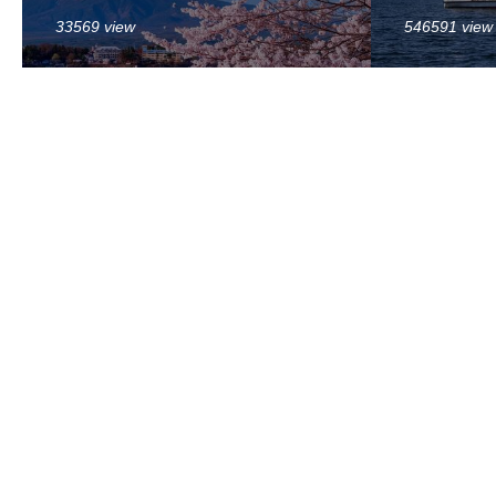
33569 view
546591 view