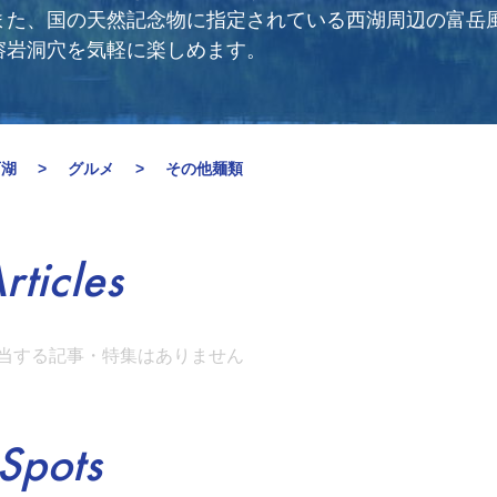
また、国の天然記念物に指定されている西湖周辺の富岳
溶岩洞穴を気軽に楽しめます。
西湖
グルメ
その他麺類
rticles
当する記事・特集はありません
Spots