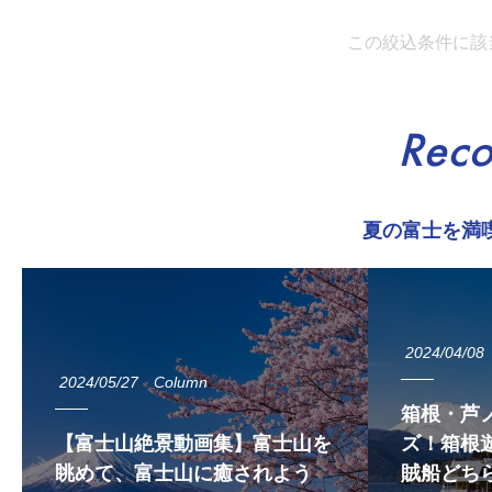
この絞込条件に該
Rec
夏の富士を満
2024/04/08
2024/05/27
Column
箱根・芦
【富士山絶景動画集】富士山を
ズ！箱根遊
眺めて、富士山に癒されよう
賊船どち