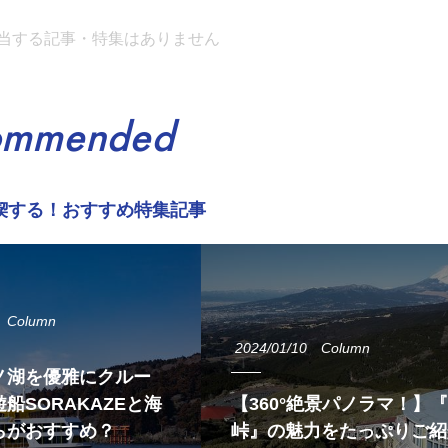
当する記事・特集はありません
ommended
喫する！おすすめ特集記事
Column
2024/01/10
Column
ノ湖を優雅にクルー
船SORAKAZEと海
【360°絶景パノラマ！】
らがおすすめ？
峠』の魅力をたっぷりご紹