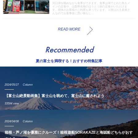
河口湖を眺めながら食事ができます。食事は湖でとれた魚をメ
インの定食や、山梨県名物のほうとう鍋の定食がいただけま
す。団体のお客様のご利用も承っています。１階はお土産屋さ
んなのでお食事後に買い物もし...
READ MORE
Recommended
夏の富士を満喫する！おすすめ特集記事
2024/05/27
Column
【富士山絶景動画集】富士山を眺めて、富士山に癒されよう
33594 view
2024/04/08
Column
箱根・芦ノ湖を優雅にクルーズ！箱根遊船SORAKAZEと海賊船どちらがおす