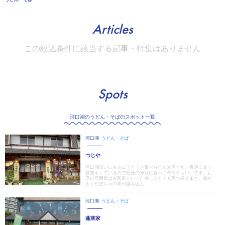
Articles
この絞込条件に該当する記事・特集はありません
Spots
河口湖のうどん・そばのスポット一覧
河口湖
うどん・そば
つじや
河口湖沿いにあるほうとうが食べられるお店です。夜遅くまで
営業をしているので観光の帰りに食べに寄るのもいいです。お
店の雰囲気は古民家といった感じでとても落ち着きます。麺も
太くかぼちゃの味が染み込ん...
河口湖
うどん・そば
蓬莱家