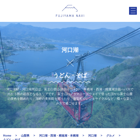
河口湖
うどん・そば
河口湖駅・河口湖周辺は、富士山登山(吉田ルート)や、本栖湖・西湖・精進湖方面へバスで
向かう際の起点となるエリアです。富士山パノラマロープウェイで登った頂から富士山麓
の景色を眺めたり、湖畔の美術館を巡ったり、遊覧船やレンタサイクルなど、様々な楽し
み方で過ごせます。
Home
山梨県
河口湖・西湖・精進湖・本栖湖
河口湖
グルメ
うどん・そば