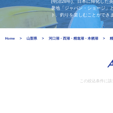
(明治28年)、日本に帰化し
暑地「ジャパン・ショージ」
ト、釣りを楽しむことができ
Home
山梨県
河口湖・西湖・精進湖・本栖湖
A
この絞込条件に該