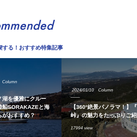
ommended
喫する！おすすめ特集記事
Column
2024/01/10
Column
ノ湖を優雅にクルー
船SORAKAZEと海
【360°絶景パノラマ！】
らがおすすめ？
峠』の魅力をたっぷりご紹
17994 view