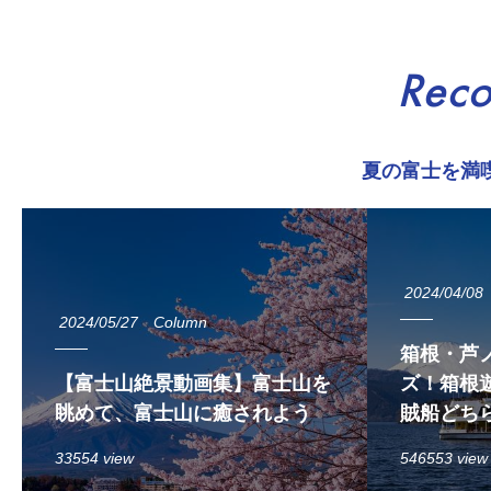
Rec
夏の富士を満
2024/04/08
2024/05/27
Column
箱根・芦
【富士山絶景動画集】富士山を
ズ！箱根遊
眺めて、富士山に癒されよう
賊船どち
33554 view
546553 view