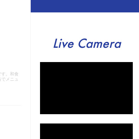
Live Camera
です。和食
絡でメニュ