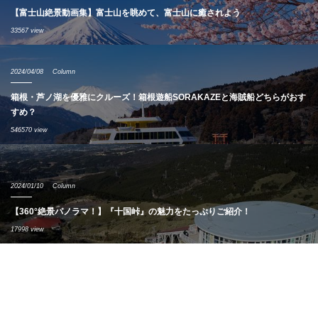
【富士山絶景動画集】富士山を眺めて、富士山に癒されよう
33567 view
2024/04/08
Column
箱根・芦ノ湖を優雅にクルーズ！箱根遊船SORAKAZEと海賊船どちらがおす
すめ？
546570 view
2024/01/10
Column
【360°絶景パノラマ！】『十国峠』の魅力をたっぷりご紹介！
17998 view