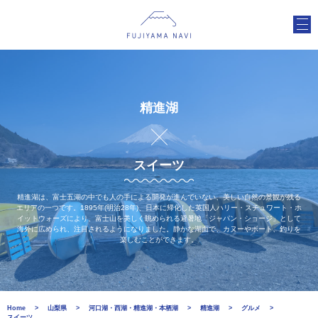
精進湖
スイーツ
精進湖は、富士五湖の中でも人の手による開発が進んでいない、美しい自然の景観が残る
エリアの一つです。1895年(明治28年)、日本に帰化した英国人ハリー・スチュワート・ホ
イットウォーズにより、富士山を美しく眺められる避暑地「ジャパン・ショージ」として
海外に広められ、注目されるようになりました。静かな湖面で、カヌーやボート、釣りを
楽しむことができます。
Home
山梨県
河口湖・西湖・精進湖・本栖湖
精進湖
グルメ
スイーツ