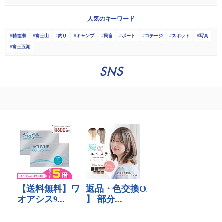
人気のキーワード
精進湖
富士山
釣り
キャンプ
民宿
ボート
コテージ
スポット
写真
富士五湖
SNS