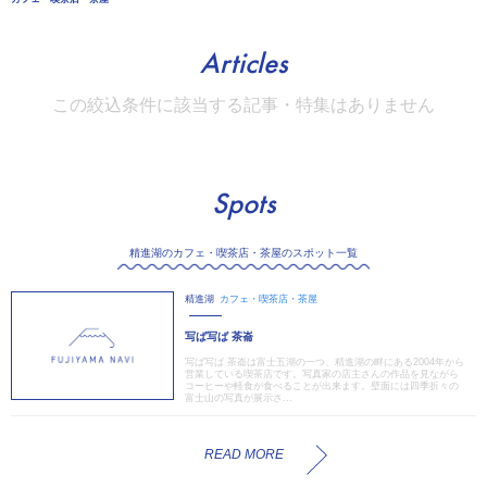
Articles
この絞込条件に該当する記事・特集はありません
Spots
精進湖のカフェ・喫茶店・茶屋のスポット一覧
精進湖
カフェ・喫茶店・茶屋
写ば写ば 茶崙
写ば写ば 茶崙は富士五湖の一つ、精進湖の畔にある2004年から
営業している喫茶店です。写真家の店主さんの作品を見ながら
コーヒーや軽食が食べることが出来ます。壁面には四季折々の
富士山の写真が展示さ...
READ MORE