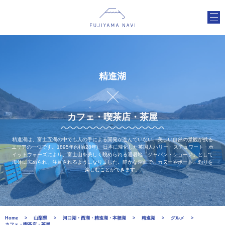
精進湖
カフェ・喫茶店・茶屋
精進湖は、富士五湖の中でも人の手による開発が進んでいない、美しい自然の景観が残る
エリアの一つです。1895年(明治28年)、日本に帰化した英国人ハリー・スチュワート・ホ
イットウォーズにより、富士山を美しく眺められる避暑地「ジャパン・ショージ」として
海外に広められ、注目されるようになりました。静かな湖面で、カヌーやボート、釣りを
楽しむことができます。
Home
山梨県
河口湖・西湖・精進湖・本栖湖
精進湖
グルメ
カフェ・喫茶店・茶屋