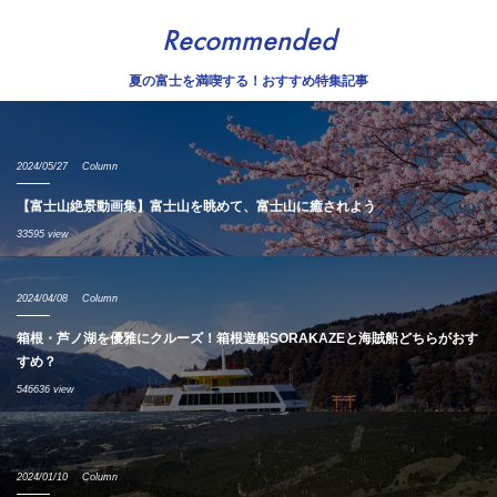
Recommended
夏の富士を満喫する！おすすめ特集記事
2024/05/27
Column
【富士山絶景動画集】富士山を眺めて、富士山に癒されよう
33595 view
2024/04/08
Column
箱根・芦ノ湖を優雅にクルーズ！箱根遊船SORAKAZEと海賊船どちらがおす
すめ？
546636 view
2024/01/10
Column