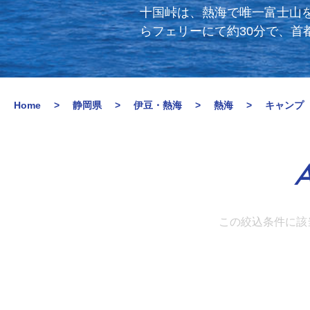
十国峠は、熱海で唯一富士山を
らフェリーにて約30分で、
Home
静岡県
伊豆・熱海
熱海
キャンプ
A
この絞込条件に該