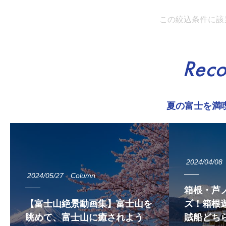
この絞込条件に該
Rec
夏の富士を満
2024/04/08
2024/05/27
Column
箱根・芦
【富士山絶景動画集】富士山を
ズ！箱根遊
眺めて、富士山に癒されよう
賊船どち