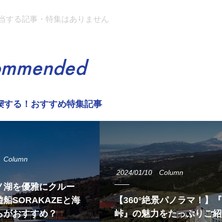
当する記事・特集はありません
ommended
喫する！おすすめ特集記事
Column
2024/01/10
Column
ノ湖を優雅にクルー
船SORAKAZEと海
【360°絶景パノラマ！】
らがおすすめ？
峠』の魅力をたっぷりご紹