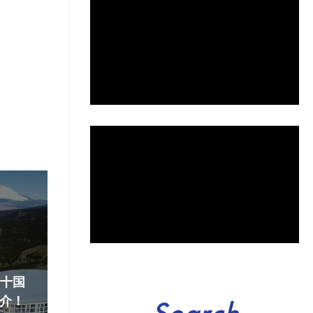
『十国
介！