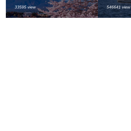
33595 view
546641 view