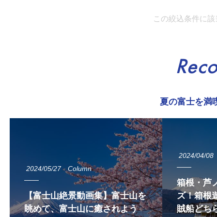
この絞込条件に該
Rec
夏の富士を満
2024/04/08
2024/05/27
Column
箱根・芦
【富士山絶景動画集】富士山を
ズ！箱根遊
眺めて、富士山に癒されよう
賊船どち