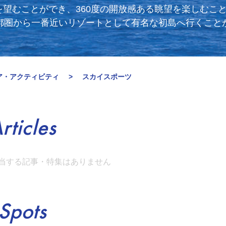
望むことができ、360度の開放感ある眺望を楽しむこ
首都圏から一番近いリゾートとして有名な初島へ行くこと
ア・アクティビティ
スカイスポーツ
rticles
当する記事・特集はありません
Spots