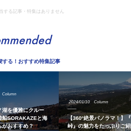
当する記事・特集はありません
ommended
喫する！おすすめ特集記事
Column
2024/01/10
Column
ノ湖を優雅にクルー
船SORAKAZEと海
【360°絶景パノラマ！】
らがおすすめ？
峠』の魅力をたっぷりご紹