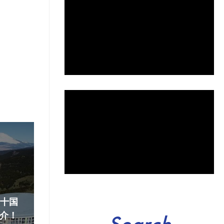
『十国
介！