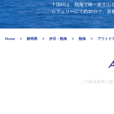
十国峠は、熱海で唯一富士山を
らフェリーにて約30分で、
Home
静岡県
伊豆・熱海
熱海
アウトド
A
この絞込条件に該