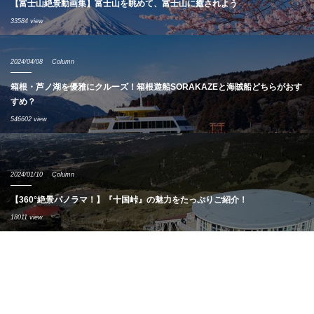
【富士山絶景動画集】富士山を眺めて、富士山に癒されよう
33584 view
2024/04/08
Column
箱根・芦ノ湖を優雅にクルーズ！箱根遊船SORAKAZEと海賊船どちらがおす
すめ？
546602 view
2024/01/10
Column
【360°絶景パノラマ！】『十国峠』の魅力をたっぷりご紹介！
18011 view