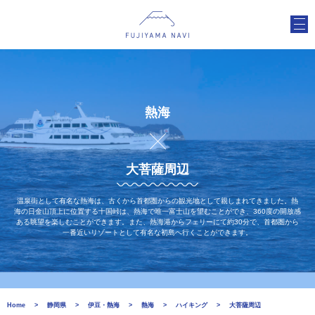
熱海
大菩薩周辺
温泉街として有名な熱海は、古くから首都圏からの観光地として親しまれてきました。熱
海の日金山頂上に位置する十国峠は、熱海で唯一富士山を望むことができ、360度の開放感
ある眺望を楽しむことができます。また、熱海港からフェリーにて約30分で、首都圏から
一番近いリゾートとして有名な初島へ行くことができます。
Home
静岡県
伊豆・熱海
熱海
ハイキング
大菩薩周辺