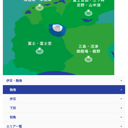
伊豆・熱海
熱海
伊豆
下田
初島
エリア一覧