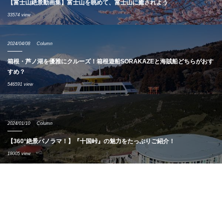
【富士山絶景動画集】富士山を眺めて、富士山に癒されよう
33574 view
2024/04/08
Column
箱根・芦ノ湖を優雅にクルーズ！箱根遊船SORAKAZEと海賊船どちらがおす
すめ？
546591 view
2024/01/10
Column
【360°絶景パノラマ！】『十国峠』の魅力をたっぷりご紹介！
18005 view