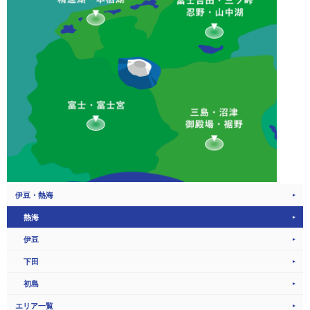
伊豆・熱海
熱海
伊豆
下田
初島
エリア一覧