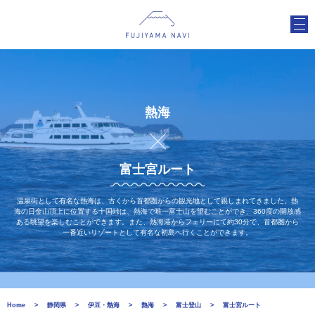
熱海
富士宮ルート
温泉街として有名な熱海は、古くから首都圏からの観光地として親しまれてきました。熱
海の日金山頂上に位置する十国峠は、熱海で唯一富士山を望むことができ、360度の開放感
ある眺望を楽しむことができます。また、熱海港からフェリーにて約30分で、首都圏から
一番近いリゾートとして有名な初島へ行くことができます。
Home
静岡県
伊豆・熱海
熱海
富士登山
富士宮ルート