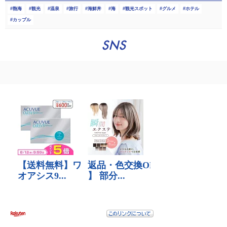
熱海
観光
温泉
旅行
海鮮丼
海
観光スポット
グルメ
ホテル
カップル
SNS