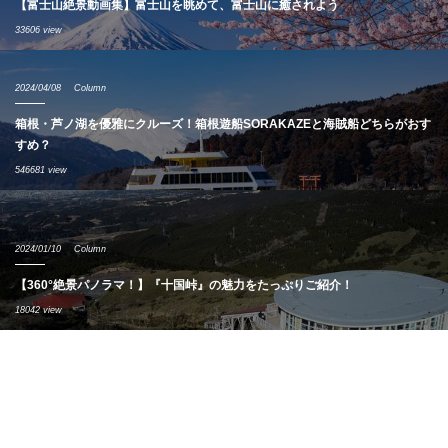
【富士山絶景動画集】富士山を眺めて、富士山に癒されよう
33606 view
2024/04/08
Column
箱根・芦ノ湖を優雅にクルーズ！箱根遊船SORAKAZEと海賊船どちらがおす
すめ？
546681 view
2024/01/10
Column
【360°絶景パノラマ！】『十国峠』の魅力をたっぷりご紹介！
18042 view