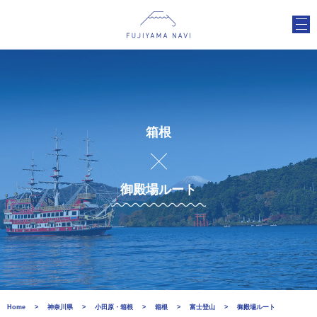
箱根
御殿場ルート
Home
神奈川県
小田原・箱根
箱根
富士登山
御殿場ルート