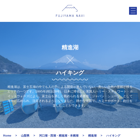
精進湖
ハイキング
精進湖は、富士五湖の中でも人の手による開発が進んでいない、美しい自然の景観が残る
エリアの一つです。1895年(明治28年)、日本に帰化した英国人ハリー・スチュワート・ホ
イットウォーズにより、富士山を美しく眺められる避暑地「ジャパン・ショージ」として
海外に広められ、注目されるようになりました。静かな湖面で、カヌーやボート、釣りを
楽しむことができます。
Home
山梨県
河口湖・西湖・精進湖・本栖湖
精進湖
ハイキング