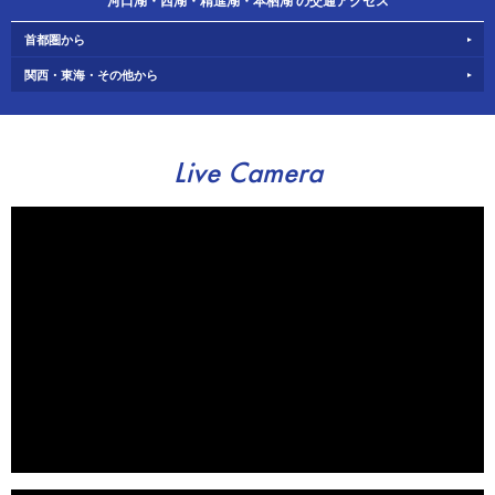
河口湖・西湖・精進湖・本栖湖 の交通アクセス
首都圏から
関西・東海・その他から
Live Camera