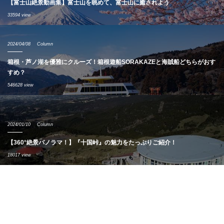
【富士山絶景動画集】富士山を眺めて、富士山に癒されよう
33594 view
2024/04/08
Column
箱根・芦ノ湖を優雅にクルーズ！箱根遊船SORAKAZEと海賊船どちらがおす
すめ？
546628 view
2024/01/10
Column
【360°絶景パノラマ！】『十国峠』の魅力をたっぷりご紹介！
18017 view