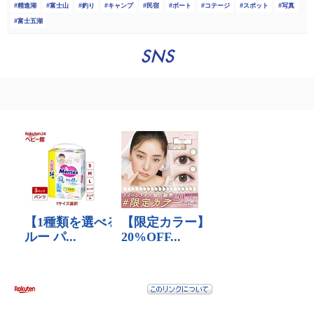
精進湖
富士山
釣り
キャンプ
民宿
ボート
コテージ
スポット
写真
富士五湖
SNS