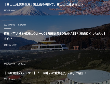
【富士山絶景動画集】富士山を眺めて、富士山に癒されよう
33584 view
2024/04/08
Column
箱根・芦ノ湖を優雅にクルーズ！箱根遊船SORAKAZEと海賊船どちらがおす
すめ？
546602 view
2024/01/10
Column
【360°絶景パノラマ！】『十国峠』の魅力をたっぷりご紹介！
18010 view