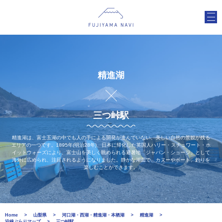
精進湖
三つ峠駅
精進湖は、富士五湖の中でも人の手による開発が進んでいない、美しい自然の景観が残る
エリアの一つです。1895年(明治28年)、日本に帰化した英国人ハリー・スチュワート・ホ
イットウォーズにより、富士山を美しく眺められる避暑地「ジャパン・ショージ」として
海外に広められ、注目されるようになりました。静かな湖面で、カヌーやボート、釣りを
楽しむことができます。
Home
山梨県
河口湖・西湖・精進湖・本栖湖
精進湖
沿線ぶらりマップ
三つ峠駅