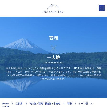
西湖
一人旅
富士西湖は富士山がつくりだす自然を満喫できるエリアです。 PICA 富士西湖では、湖畔
で釣り・カヌー・カヤックなど楽しむことができます。また、国の天然記念物に指定され
ている西湖周辺の富岳風穴・鳴沢氷穴は、富士山の溶岩によってつくられた独特の溶岩洞
穴を気軽に楽しめます。
Home
山梨県
河口湖・西湖・精進湖・本栖湖
西湖
シーン別
一人旅