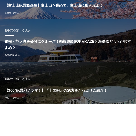
【富士山絶景動画集】富士山を眺めて、富士山に癒されよう
33583 view
2024/04/08
Column
箱根・芦ノ湖を優雅にクルーズ！箱根遊船SORAKAZEと海賊船どちらがおす
すめ？
546600 view
2024/01/10
Column
【360°絶景パノラマ！】『十国峠』の魅力をたっぷりご紹介！
18010 view