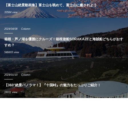
【富士山絶景動画集】富士山を眺めて、富士山に癒されよう
33584 view
2024/04/08
Column
箱根・芦ノ湖を優雅にクルーズ！箱根遊船SORAKAZEと海賊船どちらがおす
すめ？
546603 view
2024/01/10
Column
【360°絶景パノラマ！】『十国峠』の魅力をたっぷりご紹介！
18011 view