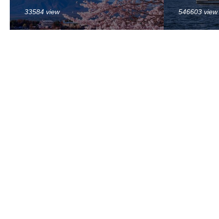
33584 view
546603 view