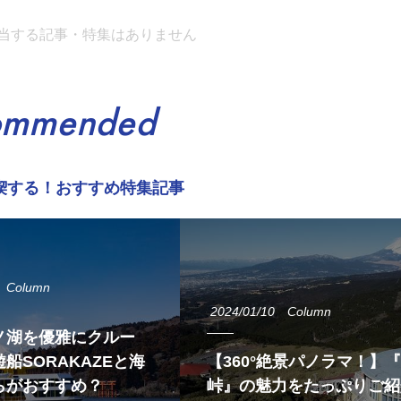
当する記事・特集はありません
ommended
喫する！おすすめ特集記事
Column
2024/01/10
Column
ノ湖を優雅にクルー
船SORAKAZEと海
【360°絶景パノラマ！】
らがおすすめ？
峠』の魅力をたっぷりご紹