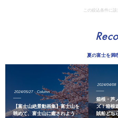
この絞込条件に該
Rec
夏の富士を満
2024/04/08
2024/05/27
Column
箱根・芦
【富士山絶景動画集】富士山を
ズ！箱根遊
眺めて、富士山に癒されよう
賊船どち