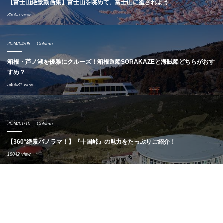
【富士山絶景動画集】富士山を眺めて、富士山に癒されよう
33605 view
2024/04/08
Column
箱根・芦ノ湖を優雅にクルーズ！箱根遊船SORAKAZEと海賊船どちらがおす
すめ？
546681 view
2024/01/10
Column
【360°絶景パノラマ！】『十国峠』の魅力をたっぷりご紹介！
18042 view