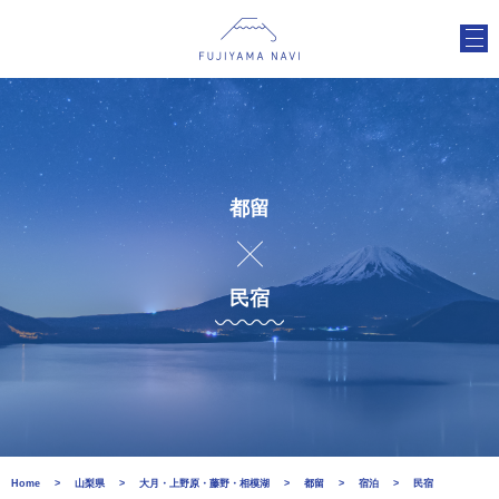
都留
民宿
Home
山梨県
大月・上野原・藤野・相模湖
都留
宿泊
民宿