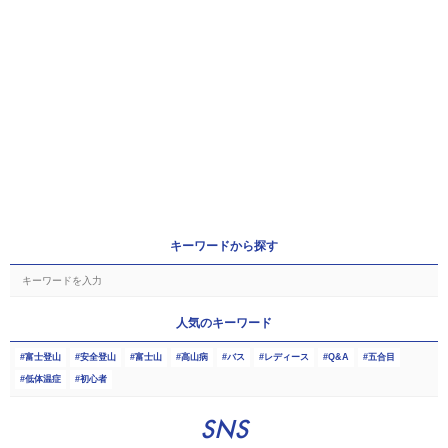
キーワードから探す
人気のキーワード
富士登山
安全登山
富士山
高山病
バス
レディース
Q&A
五合目
低体温症
初心者
SNS