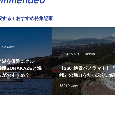
ommended
喫する！おすすめ特集記事
Column
2024/01/10
Column
ノ湖を優雅にクルー
船SORAKAZEと海
【360°絶景パノラマ！】
らがおすすめ？
峠』の魅力をたっぷりご紹
18010 view