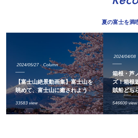
Rec
夏の富士を満
2024/04/08
2024/05/27
Column
箱根・芦
【富士山絶景動画集】富士山を
ズ！箱根遊
眺めて、富士山に癒されよう
賊船どち
33583 view
546600 view