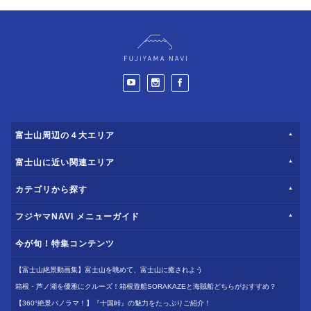
富士山周辺の４大エリア
富士山に近い関連エリア
カテゴリから探す
フジヤマNAVI メニューガイド
今が旬！特集コンテンツ
【富士山絶景動画集】富士山を眺めて、富士山に癒されよう
箱根・芦ノ湖を優雅にクルーズ！箱根遊船SORAKAZEと海賊船どちらがおすすめ？
【360°絶景パノラマ！】『十国峠』の魅力をたっぷりご紹介！