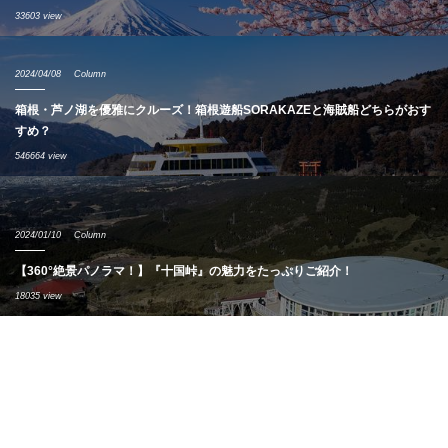
33603 view
2024/04/08
Column
箱根・芦ノ湖を優雅にクルーズ！箱根遊船SORAKAZEと海賊船どちらがおす
すめ？
546664 view
2024/01/10
Column
【360°絶景パノラマ！】『十国峠』の魅力をたっぷりご紹介！
18035 view