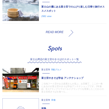
富士山の麓にある富士宮でのんびり楽しむ日帰り旅行オス
スメスポット
2981 view
READ MORE
Spots
富士山周辺の富士宮やきそばのスポット一覧
富士宮市
B級グルメ
富士宮やきそば学会 アンテナショップ
ご当地フード店やお土産屋さんが並ぶ、お宮横丁。ここの一角
にあるのが富士宮やきそば学会アンテナショップです。2年連
続、B-1グランプリでゴールドグランプリを受賞したこだわりの
富士宮焼きそばを食べら...
富士宮市
和食
前島