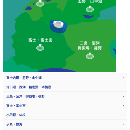
富士吉田・忍野・山中湖
河口湖・西湖・精進湖・本栖湖
三島・沼津・御殿場・裾野
富士・富士宮
小田原・箱根
伊豆・熱海