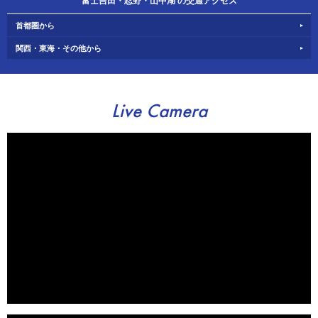
富士吉田・忍野・山中湖 の交通アクセス
首都圏から
関西・東海・その他から
Live Camera