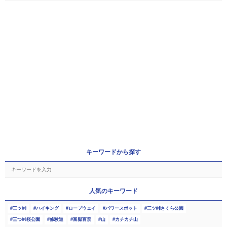
キーワードから探す
人気のキーワード
三ツ峠
ハイキング
ロープウェイ
パワースポット
三ツ峠さくら公園
三つ峠桜公園
修験道
富嶽百景
山
カチカチ山