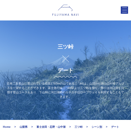
三ツ峠
デート
日本二百名山に選ばれている標高1785mの山である三つ峠は、山頂から富士山や南アルプ
スを一望することができます。富士急行線三つ峠駅より三ツ峠を登り、帰りは河口湖を目
指す登山コースもあり、下山時に河口湖畔のカチカチ山ロープウェイを利用することもで
きます。
Home
山梨県
富士吉田・忍野・山中湖
三ツ峠
シーン別
デート