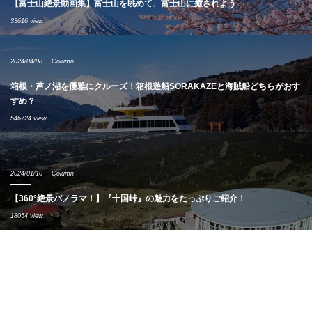
【富士山絶景動画集】富士山を眺めて、富士山に癒されよう
33616 view
2024/04/08
Column
箱根・芦ノ湖を優雅にクルーズ！箱根遊船SORAKAZEと海賊船どちらがおす
すめ？
546724 view
2024/01/10
Column
【360°絶景パノラマ！】『十国峠』の魅力をたっぷりご紹介！
18054 view