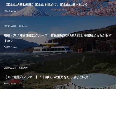
【富士山絶景動画集】富士山を眺めて、富士山に癒されよう
33606 view
2024/04/08
Column
箱根・芦ノ湖を優雅にクルーズ！箱根遊船SORAKAZEと海賊船どちらがおす
すめ？
546682 view
2024/01/10
Column
【360°絶景パノラマ！】『十国峠』の魅力をたっぷりご紹介！
18043 view