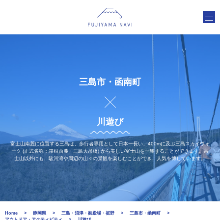
三島市・函南町
川遊び
富士山南麓に位置する三島は、歩行者専用として日本一長い、400mに及ぶ三島スカイウォ
ーク (正式名称：箱根西麓・三島大吊橋) から美しい富士山を一望することができます。富
士山以外にも、駿河湾や周辺の山々の景観を楽しむことができ、人気を博しています。
Home
静岡県
三島・沼津・御殿場・裾野
三島市・函南町
アウトドア・アクティビティ
川遊び