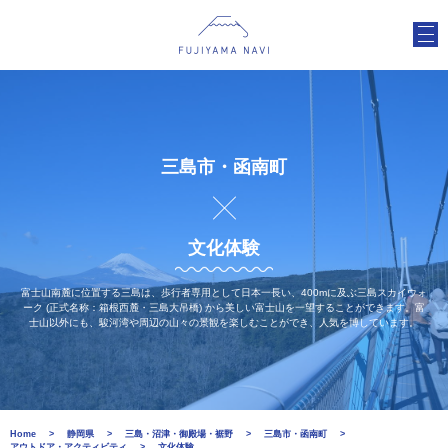
三島市・函南町
文化体験
富士山南麓に位置する三島は、歩行者専用として日本一長い、400mに及ぶ三島スカイウォ
ーク (正式名称：箱根西麓・三島大吊橋) から美しい富士山を一望することができます。富
士山以外にも、駿河湾や周辺の山々の景観を楽しむことができ、人気を博しています。
Home
静岡県
三島・沼津・御殿場・裾野
三島市・函南町
アウトドア・アクティビティ
文化体験