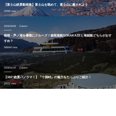
【富士山絶景動画集】富士山を眺めて、富士山に癒されよう
33596 view
2024/04/08
Column
箱根・芦ノ湖を優雅にクルーズ！箱根遊船SORAKAZEと海賊船どちらがおす
すめ？
546644 view
2024/01/10
Column
【360°絶景パノラマ！】『十国峠』の魅力をたっぷりご紹介！
18022 view