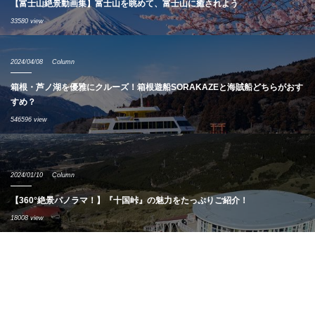
【富士山絶景動画集】富士山を眺めて、富士山に癒されよう
33580 view
2024/04/08
Column
箱根・芦ノ湖を優雅にクルーズ！箱根遊船SORAKAZEと海賊船どちらがおす
すめ？
546596 view
2024/01/10
Column
【360°絶景パノラマ！】『十国峠』の魅力をたっぷりご紹介！
18008 view