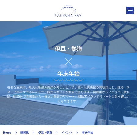
伊豆・熱海
年末年始
有名な温泉街、雄大な断崖の海岸や美しいビーチ、様々な美術館や博物館など、熱海・伊
豆・下田エリアはレジャー・観光スポットが数多くあります。熱海港からフェリーに乗れ
ば、約30分で首都圏から一番近い離島のリゾート、初島アイランドリゾートに足を運ぶこ
ともできます。
Home
静岡県
伊豆・熱海
イベント
年末年始