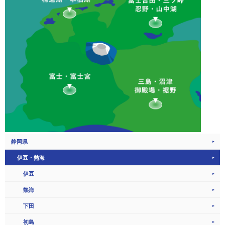
静岡県
伊豆・熱海
伊豆
熱海
下田
初島