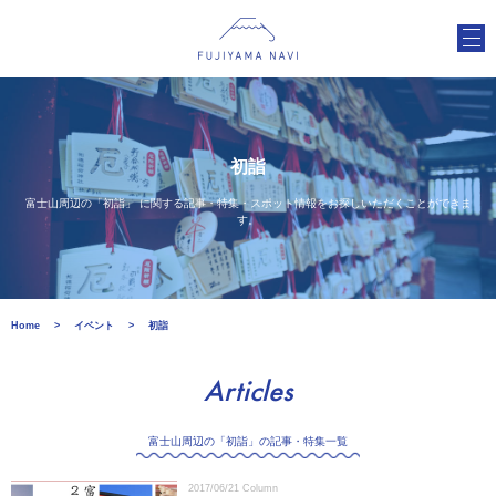
初詣
富士山周辺の「初詣」 に関する記事・特集・スポット情報をお探しいただくことができま
す。
Home
イベント
初詣
Articles
富士山周辺の「初詣」の記事・特集一覧
2017/06/21
Column