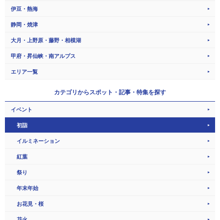
伊豆・熱海
静岡・焼津
大月・上野原・藤野・相模湖
甲府・昇仙峡・南アルプス
エリア一覧
カテゴリから
スポット・記事・特集を探す
イベント
初詣
イルミネーション
紅葉
祭り
年末年始
お花見・桜
花火