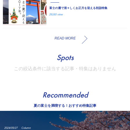
富士の麓で清々しくお正月を迎える初詣特集
26160 view
READ MORE
Spots
この絞込条件に該当する記事・特集はありません
Recommended
夏の富士を満喫する！おすすめ特集記事
2024/05/27
Column