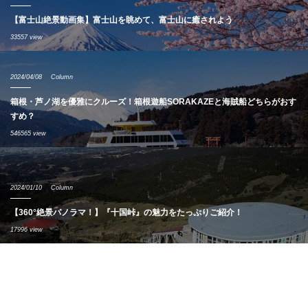
【富士山絶景動画集】富士山を眺めて、富士山に癒されよう
33557 view
2024/04/08
Column
箱根・芦ノ湖を優雅にクルーズ！箱根遊船SORAKAZEと海賊船どちらがおす
すめ？
546565 view
2024/01/10
Column
【360°絶景パノラマ！】『十国峠』の魅力をたっぷりご紹介！
17996 view