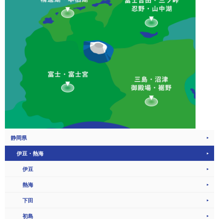
静岡県
伊豆・熱海
伊豆
熱海
下田
初島