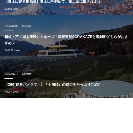
【富士山絶景動画集】富士山を眺めて、富士山に癒されよう
33595 view
2024/04/08
Column
箱根・芦ノ湖を優雅にクルーズ！箱根遊船SORAKAZEと海賊船どちらがおす
すめ？
546630 view
2024/01/10
Column
【360°絶景パノラマ！】『十国峠』の魅力をたっぷりご紹介！
18017 view