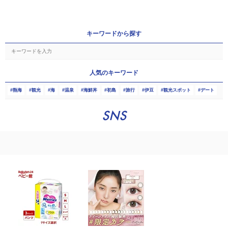
キーワードから探す
人気のキーワード
熱海
観光
海
温泉
海鮮丼
初島
旅行
伊豆
観光スポット
デート
SNS