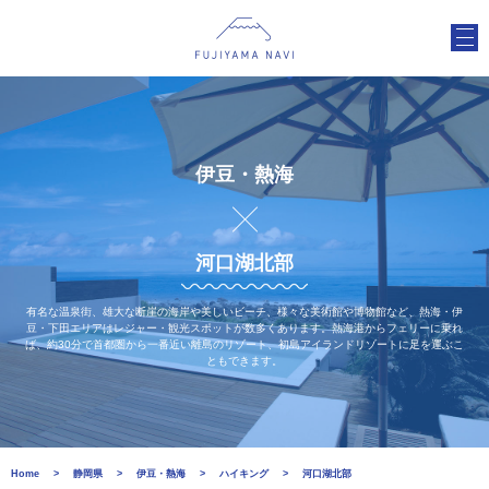
伊豆・熱海
河口湖北部
有名な温泉街、雄大な断崖の海岸や美しいビーチ、様々な美術館や博物館など、熱海・伊
豆・下田エリアはレジャー・観光スポットが数多くあります。熱海港からフェリーに乗れ
ば、約30分で首都圏から一番近い離島のリゾート、初島アイランドリゾートに足を運ぶこ
ともできます。
Home
静岡県
伊豆・熱海
ハイキング
河口湖北部