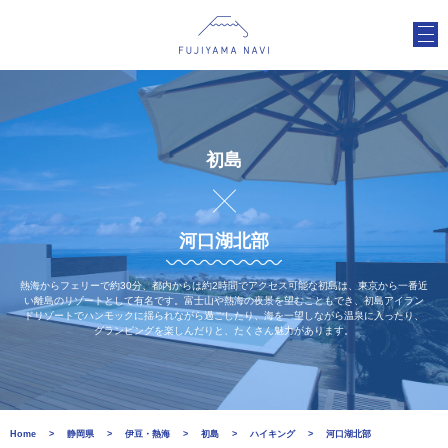
初島
河口湖北部
熱海からフェリーで約30分、都内からは約2時間でアクセス可能な初島は、東京から一番近
い離島のリゾートとして有名です。富士山や熱海の夜景を望むこともでき、初島アイラン
ドリゾートでハンモックに揺られながら過ごしたり、海を一望しながら温泉に入ったり、
グランピングを楽しんだりと、たくさん魅力があります。
Home
静岡県
伊豆・熱海
初島
ハイキング
河口湖北部