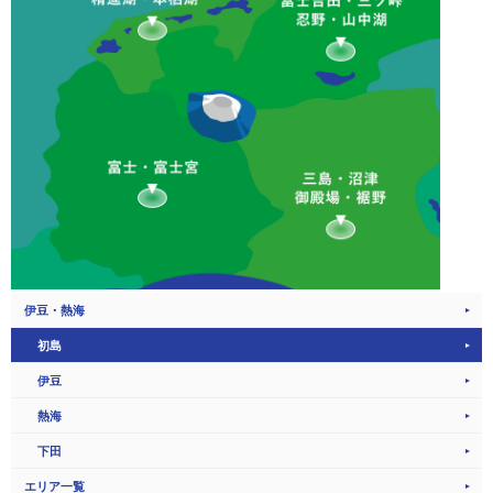
伊豆・熱海
初島
伊豆
熱海
下田
エリア一覧