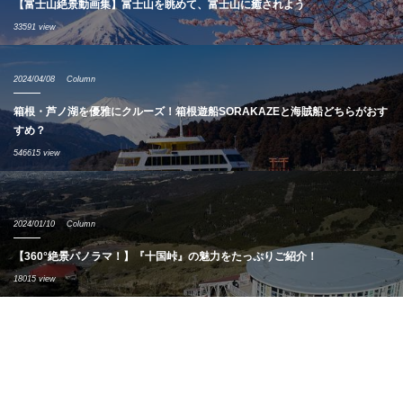
【富士山絶景動画集】富士山を眺めて、富士山に癒されよう
33591 view
2024/04/08
Column
箱根・芦ノ湖を優雅にクルーズ！箱根遊船SORAKAZEと海賊船どちらがおす
すめ？
546615 view
2024/01/10
Column
【360°絶景パノラマ！】『十国峠』の魅力をたっぷりご紹介！
18015 view